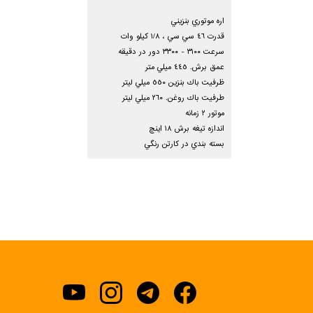
اره موتوري بنزيني
قدرت ٤٦ سي سي ، ١/٨ كيلو وات
سرعت ٣١٠٠ - ٣٣٠٠ دور در دقيقه
عمق برش. ٤٤٥ ميلي متر
ظرفيت باك بنزين ٥٥٠ ميلي ليتر
طرفيت باك روغن. ٢٦٠ ميلي ليتر
موتور ٢ زمانه
اندازه تيغه برش ١٨ اينچ
بسته بندي در كارتن رنگي