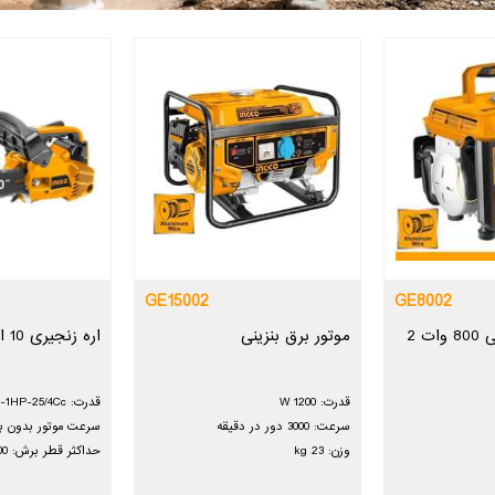
GE15002
GE8002
ژنراتور برق بنزینی 800 وات 2
موتور برق بنزینی
اره زنجیری 10 اینچ
قدرت: 1200 W
قدرت: 0/7kw-1HP-25/4Cc
سرعت: 3000 دور در دقیقه
سرعت موتور بدون بار: 300-+
وزن: 23 kg
حداکثر قطر برش: 200 سی سی