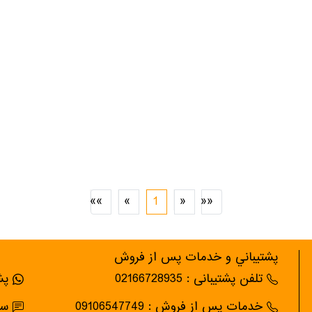
»»
»
1
«
««
پشتيباني و خدمات پس از فروش
تلفن پشتیبانی : 02166728935
پشت
خدمات پس از فروش : 09106547749
سام