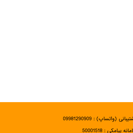
یبانی (واتساپ) : 09981290909
انه پیامکی : 50001518