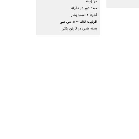
دو زمانه
٩٠٠٠ دور در دقيقه
قدرت ٢ اسب بخار
ظرفيت تانك ١٢٠٠ سي سي
بسته بندي در كارتن رنگي