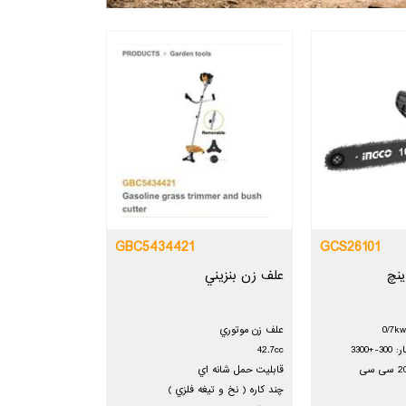
GBC5434421
GCS26101
علف زن بنزيني
علف زن موتوري
3300
42.7cc
قابليت حمل شانه اي
چند كاره ( نخ و تيغه فلزي )