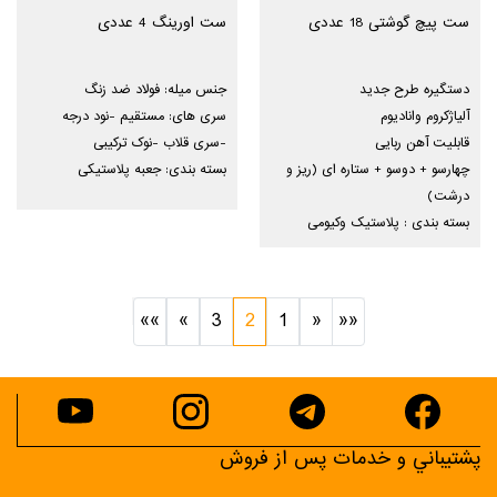
ست پیچ گوشتی 18 عددی
ست اورینگ 4 عددی
دستگیره طرح جدید
جنس میله: فولاد ضد زنگ
آلیاژکروم وانادیوم
سری های: مستقیم -نود درجه
قابلیت آهن ربایی
-سری قلاب -نوک ترکیبی
چهارسو + دوسو + ستاره ای (ریز و
بسته بندی: جعبه پلاستیکی
درشت)
بسته بندی : پلاستیک وکیومی
»»
»
3
2
1
«
««
پشتيباني و خدمات پس از فروش