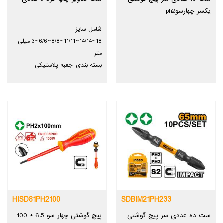
یکسر چهارسوph2
شامل سایز:
18~14/14~11/11~8/8~6/6~3 میلی
متر
بسته بندی: جعبه پلاستیکی
HISD81PH2100
SDBIM21PH233
ست ده عددی سر پیچ گوشتی
پیچ گوشتی چهار سو 6.5 * 100