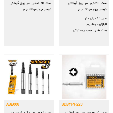
ست 10عدی سر پیچ گوشتی
ست 10 عددی سر پیچ گوشتی
دوسر چهارسو65 م م
دوسر چهارسو50 م م
سایز 65 میلی متر
آلیاژکروم وانادیوم
بسته بندی: جعبه پلاستیکی
ASE008
SDB11PH223
ست 10 عددی سر پیچ گوشتی
ست قلاویز چپ گرد 5 عددی