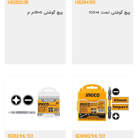
HS282038
HS284100
پیچ گوشتی تخت 4*100
پیچ گوشتی 6*38م م
SDB21HL133
SDBIM21HL133