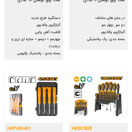
ست پیچ گوشتی 8 عددی
ست پیچ گوشتی 14 عددی
در سایز های مختلف
دستگیره طرح جدید
دو سو _چهار سو
آلیاژکروم وانادیوم
آلیاژکروم وانادیوم
قابلیت آهن ربایی
بسته بندی: پک پلاستیکی
چهارسو + دوسو + ستاره ای (ریز و
درشت)
بسته بندی : پلاستیک وکیومی
HKPHS0401
HKSD1828