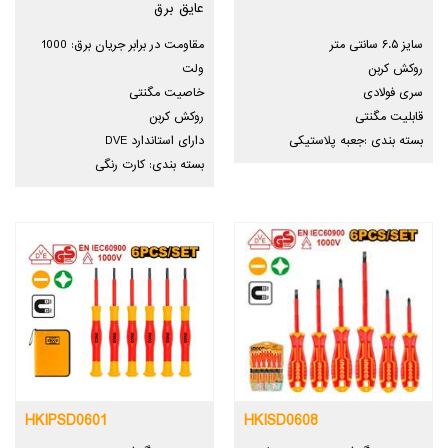
عایق برق
سایز ۶.۵ سانتی متر
مقاومت در برابر جریان برق: 1000
روکش کربن
ولت
سری فولادی
خاصیت مگنتی
قابلیت مگنتی
روکش کربن
بسته بندی :جعبه پلاستیکی
دارای استاندارد DVE
بسته بندی: کارت رنگی
HKIPSD0601
HKISD0608