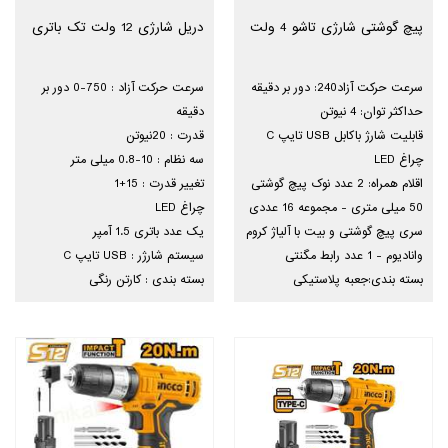
پیچ گوشتی شارژی تاشو 4 ولت
دریل شارژی 12 ولت تک باتری
سرعت حرکت آزاد240: دور بر دقیقه
سرعت حرکت آزاد : 750-0 دور بر
حداکثر توان: 4 نیوتن
دقیقه
قابلیت شارژ باکابل USB تایپ C
قدرت : 20نیوتن
چراغ LED
سه نظام : 10-0.8 میلی متر
اقلام همراه: 2 عدد نوک پیچ گوشتی
تغییر قدرت : 15+1
50 میلی متری - مجموعه 16 عددی
چراغ LED
سری پیچ گوشتی و بیت با آلیاژ کروم
یک عدد باتری 1.5 آمپر
وانادیوم - 1 عدد رابط مگنتی
سیستم شارژر : USB تایپ C
بسته بندی:جعبه پلاستیکی
بسته بندی : کارتن رنگی