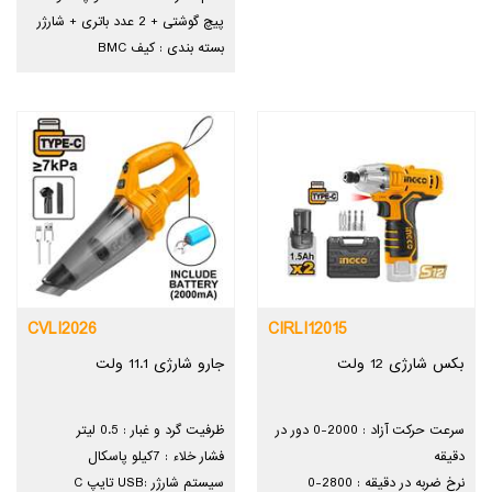
پیچ گوشتی + 2 عدد باتری + شارژر
بسته بندی : کیف BMC
CVLI2026
CIRLI12015
بکس شارژی 12 ولت
جارو شارژی 11.1 ولت
سرعت حرکت آزاد : 2000-0 دور در
ظرفیت گرد و غبار : 0.5 لیتر
دقیقه
فشار خلاء : 7کیلو پاسکال
نرخ ضربه در دقیقه : 2800-0
سیستم شارژر :USB تایپ C