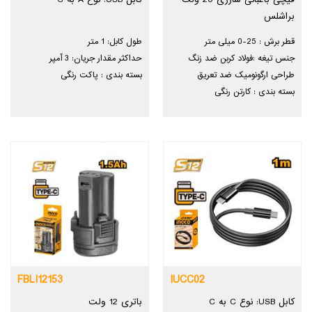
براشلس
قطر برش : 25-0 میلی متر
طول کابل: 1 متر
جنس تیغه :فولاد کربن ضد زنگ
حداکثر مقدار جریان: 3 آمپر
طراحی ارگونومیک ضد تعریق
بسته بندی : پاکت رنگی
بسته بندی : کارتن رنگی
FBLI12153
IUCC02
کابل USB: نوع C به C
باتری 12 ولت