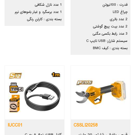
قدرت : 100نیوتن
1 عدد نازل شکافی
چراغ LED
1 عدد برسگرد و غبار باموهای نرم
2 عدد باتری
بسته بندی : کارتن رنگی
2 عدد بیت پیچ گوشتی
3 عدد رابط بکسی مگنی
سیستم شارژر: USB تایپ C
بسته بندی : کیف BMC
IUCC01
CSSLI20258
قیچی باغبانی شارژی 20 ولت
کابل USB: نوع A به C