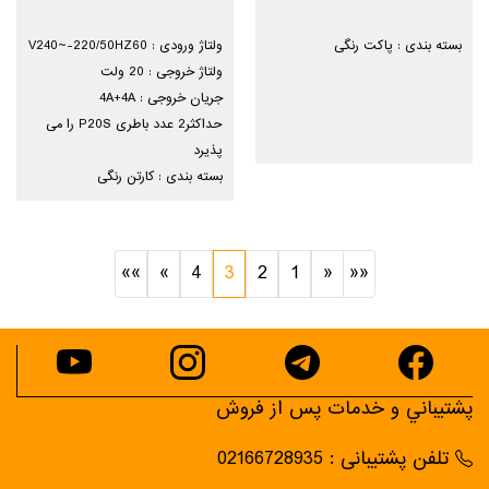
بسته بندی : پاکت رنگی
ولتاژ ورودی : V240~-220/50HZ60
ولتاژ خروجی : 20 ولت
جریان خروجی : 4A+4A
حداکثر2 عدد باطری P20S را می
پذیرد
بسته بندی : کارتن رنگی
»»
»
4
3
2
1
«
««
پشتيباني و خدمات پس از فروش
تلفن پشتیبانی : 02166728935