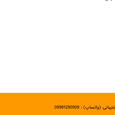
یبانی (واتساپ) : 09981290909