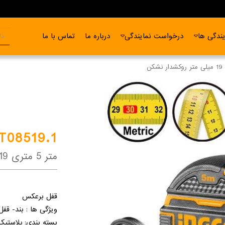
ندگی ها
درخواست نمایندگی
درباره ما
تماس با ما
T08519.1
متر 5 متری 19 میلی متر روکشدار نشکن
قفل برعکس
ویژگی ها : بند- قفل
بسته بندی: پلاستیک