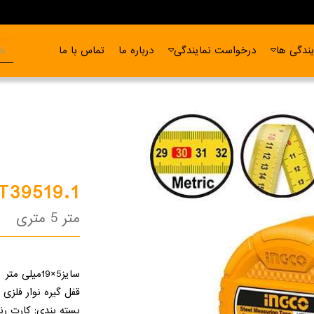
ندگی ها
درخواست نمایندگی
درباره ما
تماس با ما
T39519.1
متر 5 متری
سایز5×19میلی متر
قفل گیره نوار فلزی
بسته بندی: کارت رن