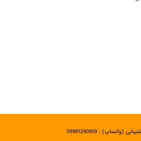
یبانی (واتساپ) : 09981290909