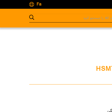
Fa
HSM
گی