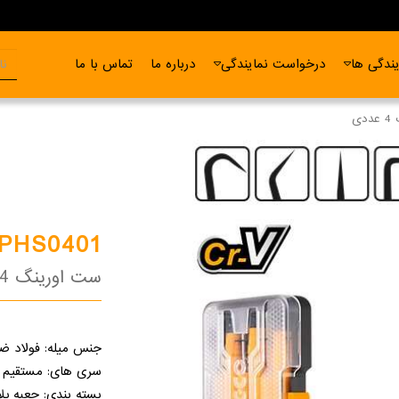
ندگی ها
درخواست نمایندگی
درباره ما
تماس با ما
دی
PHS0401
ست اورینگ 4 عددی
جنس میله: فولاد ض
سری های: مستقیم -
بسته بندی: جعبه پل