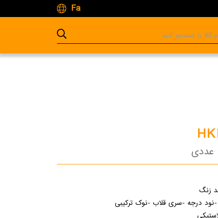
Fa
HK
د زنگ
نود درجه -سری قلاب -نوک ترکیبی
استیکی