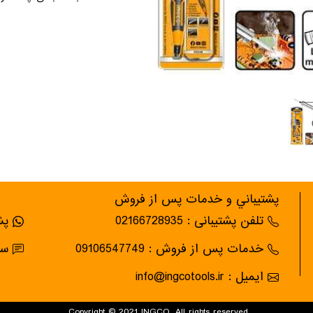
پشتيباني و خدمات پس از فروش
تلفن پشتیبانی : 02166728935
پشت
خدمات پس از فروش : 09106547749
سام
ایمیل : info@ingcotools.ir
Copyright © 2021 INGCO. All rights reserved.