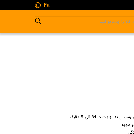
Fa
 به نهایت دما:3 الی 5 دقیقه
 هویه
نگی