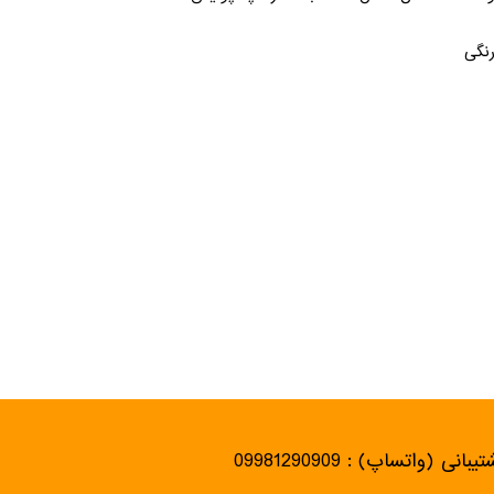
رنگی
یبانی (واتساپ) : 09981290909