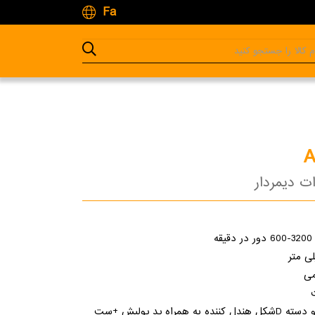
Fa
ه
می
دارای دسته کمیک و دسته Dشکل هندل کننده به همراه پد پولیش +ست