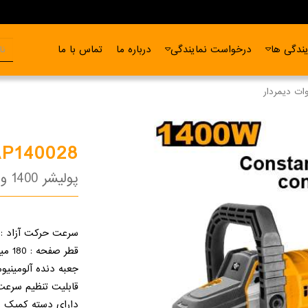
ندگی ها
درخواست نمایندگی
درباره ما
تماس با ما
AP140028
پولیشر 1400 وات دیمردار
سرعت حرکت آزاد : 3200-600 دور در دقیق
قطر صفحه : 180 میلی متر
جعبه دنده آلومینیو
قابلیت تنظیم سرعت