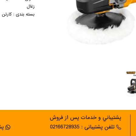
زغال
بسته بندی : کارتن 
پشتيباني و خدمات پس از فروش
تلفن پشتیبانی : 02166728935
پشت