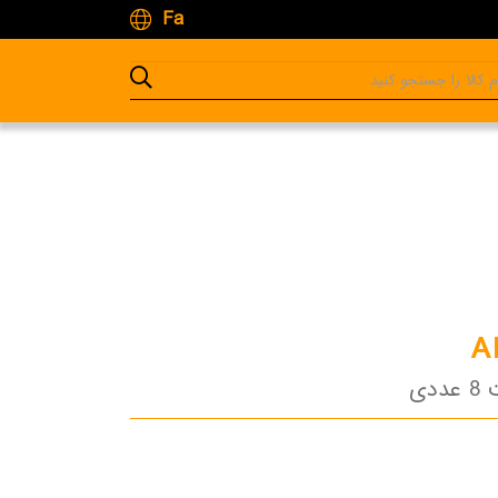
Fa
A
دی