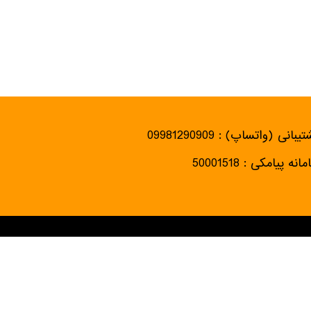
یبانی (واتساپ) : 09981290909
انه پیامکی : 50001518