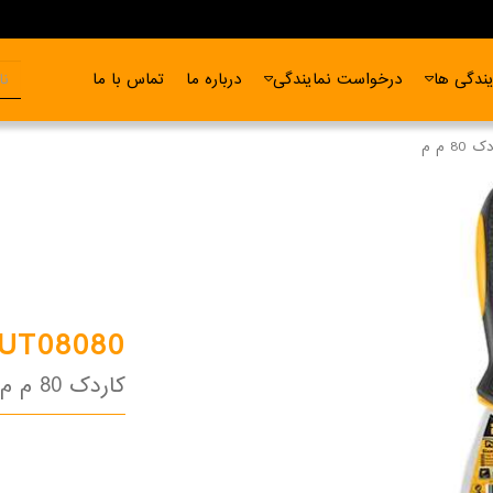
ندگی ها
درخواست نمایندگی
درباره ما
تماس با ما
 80 م م
UT08080
کاردک 80 م م