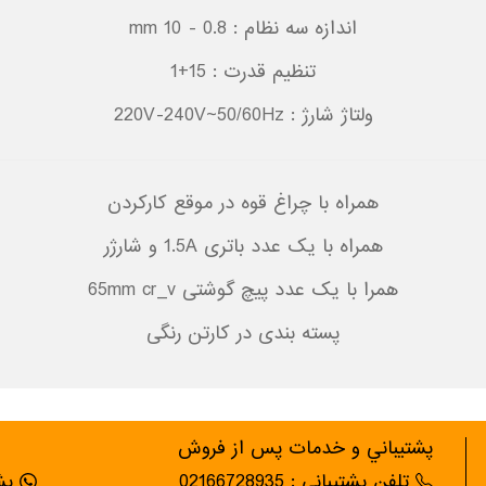
اندازه سه نظام : 0.8 - 10 mm
تنظیم قدرت : 15+1
ولتاژ شارژ : 220V-240V~50/60Hz
همراه با چراغ قوه در موقع کارکردن
همراه با یک عدد باتری 1.5A و شارژر
همرا با یک عدد پیچ گوشتی 65mm cr_v
پسته بندی در کارتن رنگی
پشتيباني و خدمات پس از فروش
تلفن پشتیبانی : 02166728935
پشت