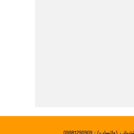
یبانی (واتساپ) : 09981290909