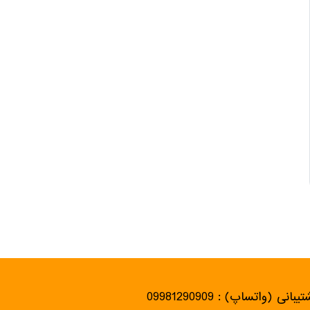
یبانی (واتساپ) : 09981290909