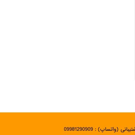
یبانی (واتساپ) : 09981290909