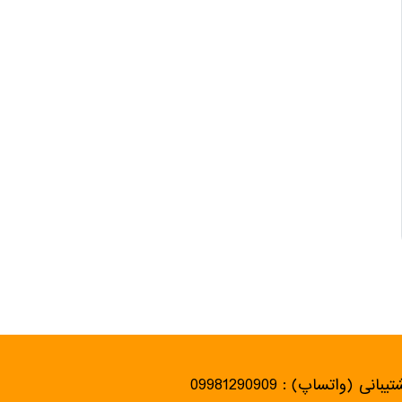
یبانی (واتساپ) : 09981290909