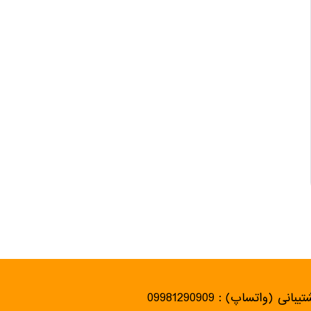
یبانی (واتساپ) : 09981290909