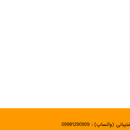
یبانی (واتساپ) : 09981290909